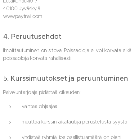
Lutakonaukio 7
40100 Jyväskylä
www.paytrail.com
4. Peruutusehdot
Ilmoittautuminen on sitova. Poissaoloja ei voi korvata eikä
poissaoloja korvata rahallisesti.
5. Kurssimuutokset ja peruuntuminen
Palveluntarjoaja pidättää oikeuden:
vaihtaa ohjaajaa
muuttaa kurssin aikatauluja perustellusta syystä
yhdistää ryhmiä, jos osallistujamäärä on pieni