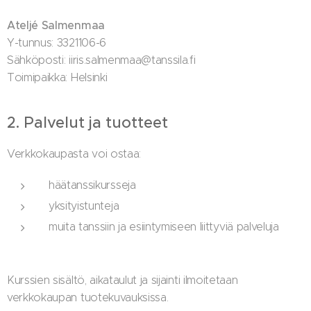
Ateljé Salmenmaa
Y-tunnus: 3321106-6
Sähköposti: iiris.salmenmaa@tanssila.fi
Toimipaikka: Helsinki
2. Palvelut ja tuotteet
Verkkokaupasta voi ostaa:
häätanssikursseja
yksityistunteja
muita tanssiin ja esiintymiseen liittyviä palveluja
Kurssien sisältö, aikataulut ja sijainti ilmoitetaan
verkkokaupan tuotekuvauksissa.