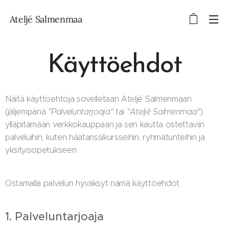
Ateljé Salmenmaa
Käyttöehdot
Näitä käyttöehtoja sovelletaan Ateljé Salmenmaan
(jäljempänä
"Palveluntarjoaja"
tai
"Ateljé Salmenmaa"
)
ylläpitämään verkkokauppaan ja sen kautta ostettaviin
palveluihin, kuten häätanssikursseihin, ryhmätunteihin ja
yksityisopetukseen.
Ostamalla palvelun hyväksyt nämä käyttöehdot.
1. Palveluntarjoaja