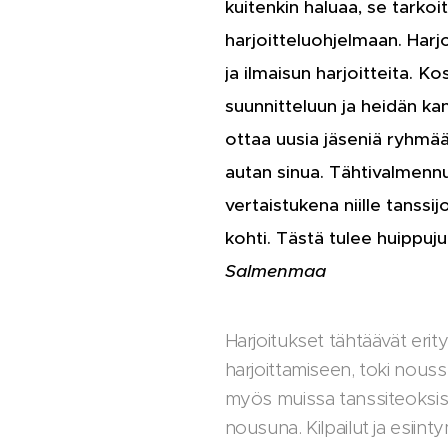
kuitenkin haluaa, se tarkoi
harjoitteluohjelmaan. Harj
ja ilmaisun harjoitteita. 
suunnitteluun ja heidän k
ottaa uusia jäseniä ryhmää
autan sinua. Tähtivalmennu
vertaistukena niille tanssi
kohti. Tästä tulee huippuj
Salmenmaa
Harjoitukset tähtäävät eri
harjoittamiseen, toki nous
myös muissa tanssiteoksis
nousuna. Kilpailut ja esiint