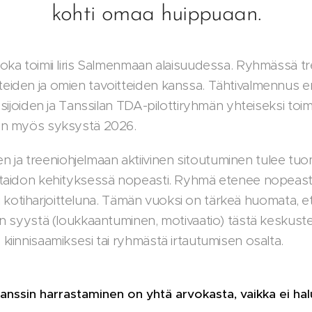
kohti omaa huippuaan.
joka toimii Iiris Salmenmaan alaisuudessa. Ryhmässä tr
eiden ja omien tavoitteiden kanssa. Tähtivalmennus e
nssijoiden ja Tanssilan TDA-pilottiryhmän yhteiseksi toi
min myös syksystä 2026.
a treeniohjelmaan aktiivinen sitoutuminen tulee tuom
itaidon kehityksessä nopeasti. Ryhmä etenee nopeasti 
esti kotiharjoitteluna. Tämän vuoksi on tärkeä huomata, et
ain syystä (loukkaantuminen, motivaatio) tästä keskuste
kiinnisaamiksesi tai ryhmästä irtautumisen osalta.
tanssin harrastaminen on yhtä arvokasta, vaikka ei halu