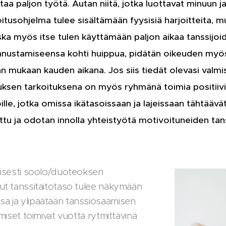
ttaa paljon työtä. Autan niitä, jotka luottavat minuun j
oitusohjelma tulee sisältämään fyysisiä harjoitteita,
Koska myös itse tulen käyttämään paljon aikaa tanssijoi
annustamiseensa kohti huippua, pidätän oikeuden myös
n mukaan kauden aikana. Jos siis tiedät olevasi valmis
ksen tarkoituksena on myös ryhmänä toimia positiivise
joille, jotka omissa ikätasoissaan ja lajeissaan tähtää
uttu ja odotan innolla yhteistyötä motivoituneiden tan
tyisesti soolo/duoteoksen
sut tanssitaitotaso tulee näkymään
sa ja ylipäätään tanssiosaamisen
ymiset toimivat vuotta rytmittävinä