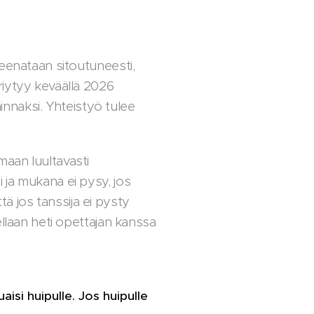
eenataan sitoutuneesti,
riytyy keväällä 2026
minnaksi. Yhteistyö tulee
aan luultavasti
ja mukana ei pysy, jos
tä jos tanssija ei pysty
llaan heti opettajan kanssa
aisi huipulle. Jos huipulle