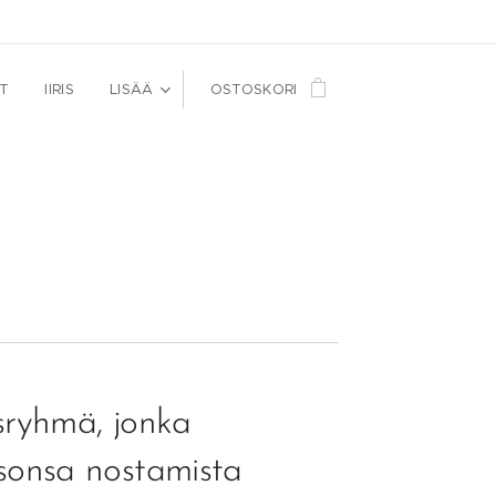
T
IIRIS
LISÄÄ
OSTOSKORI
sryhmä, jonka
asonsa nostamista