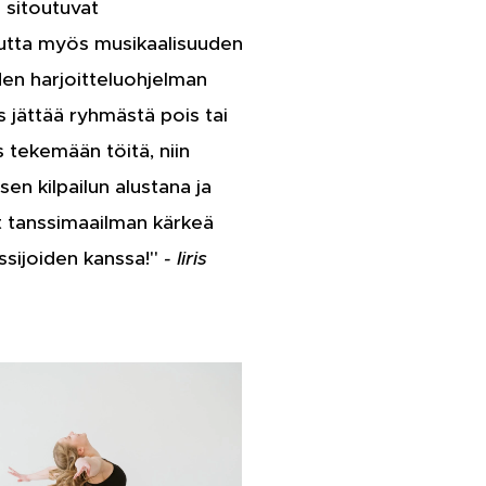
a sitoutuvat
 mutta myös musikaalisuuden
den harjoitteluohjelman
 jättää ryhmästä pois tai
 tekemään töitä, niin
n kilpailun alustana ja
vät tanssimaailman kärkeä
ssijoiden kanssa!"
- Iiris