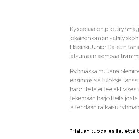
Kyseessä on pilottiryhmä, 
jokainen omien kehityskoht
Helsinki Junior Ballet:n ta
jatkumaan aiempaa tiiviim
Ryhmässä mukana oleminen j
ensimmäisiä tuloksia tanss
harjoitteita ei tee aktiivis
tekemään harjoitteita jost
ja tehdään ratkaisu ryhmän 
"Haluan tuoda esille, että 