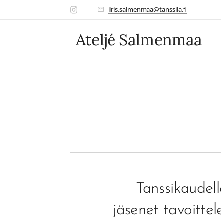
iiris.salmenmaa@tanssila.fi
Ateljé Salmenmaa
Tanssikaudel
jäsenet tavoitte