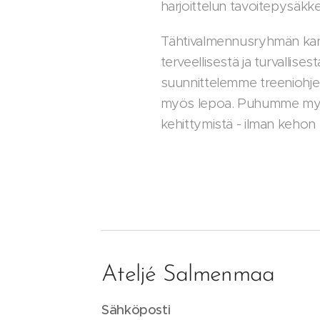
harjoittelun tavoitepysäkke
Tähtivalmennusryhmän kan
terveellisestä ja turvallis
suunnittelemme treeniohjelm
myös lepoa. Puhumme myös
kehittymistä - ilman kehon p
Ateljé Salmenmaa
Sähköposti